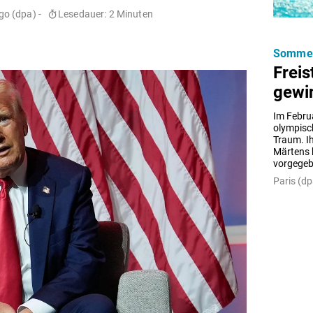
o (dpa) -
Lesedauer: 2 Minuten
Sommers
Frei
gewi
Im Februa
olympisch
Traum. I
Märtens h
vorgegeb
Paris (dp