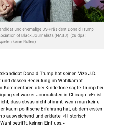
kandidat und ehemalige US-Präsident Donald Trump
ociation of Black Journalists (NABJ). (zu dpa:
pielen keine Rolle»)
tskandidat Donald Trump hat seinen Vize J.D.
igt und dessen Bedeutung im Wahlkampf
nen Kommentaren über Kinderlose sagte Trump bei
nigung schwarzer Journalisten in Chicago: «Er ist
 nicht, dass etwas nicht stimmt, wenn man keine
der kaum politische Erfahrung hat, ab dem ersten
ump ausweichend und erklärte: «Historisch
Wahl betrifft, keinen Einfluss.»