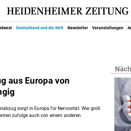
üdwest
Deutschland und die Welt
Newsletter
Veranstaltungen
A
Nächs
g aus Europa von
ngig
abzug sorgt in Europa für Nervosität. Wie groß
denten zufolge auch von einem anderen