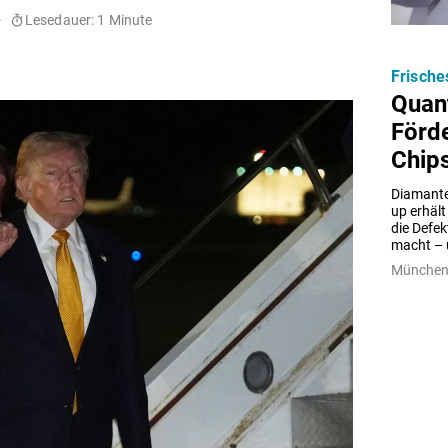
-
Lesedauer: 1 Minute
Frische
Quan
Förd
Chip
Diamante
up erhält
die Defek
macht – 
München 