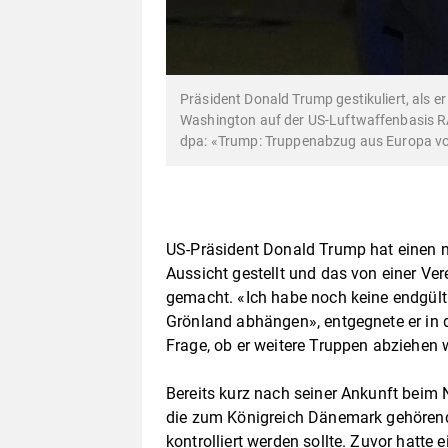
Präsident Donald Trump gestikuliert, als 
Washington auf der US-Luftwaffenbasis RA
dpa: «Trump: Truppenabzug aus Europa v
US-Präsident Donald Trump hat einen 
Aussicht gestellt und das von einer V
gemacht. «Ich habe noch keine endgülti
Grönland abhängen», entgegnete er in 
Frage, ob er weitere Truppen abziehen w
Bereits kurz nach seiner Ankunft beim N
die zum Königreich Dänemark gehörende
kontrolliert werden sollte. Zuvor hatte