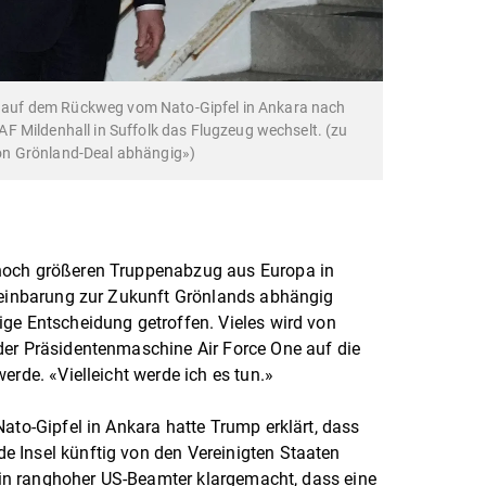
er auf dem Rückweg vom Nato-Gipfel in Ankara nach
F Mildenhall in Suffolk das Flugzeug wechselt. (zu
on Grönland-Deal abhängig»)
noch größeren Truppenabzug aus Europa in
ereinbarung zur Zukunft Grönlands abhängig
ge Entscheidung getroffen. Vieles wird von
der Präsidentenmaschine Air Force One auf die
erde. «Vielleicht werde ich es tun.»
ato-Gipfel in Ankara hatte Trump erklärt, dass
 Insel künftig von den Vereinigten Staaten
 ein ranghoher US-Beamter klargemacht, dass eine