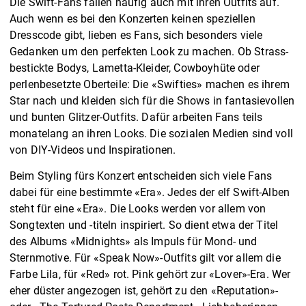
Die Swift-Fans fallen häufig auch mit ihren Outfits auf.
Auch wenn es bei den Konzerten keinen speziellen
Dresscode gibt, lieben es Fans, sich besonders viele
Gedanken um den perfekten Look zu machen. Ob Strass-
bestickte Bodys, Lametta-Kleider, Cowboyhüte oder
perlenbesetzte Oberteile: Die «Swifties» machen es ihrem
Star nach und kleiden sich für die Shows in fantasievollen
und bunten Glitzer-Outfits. Dafür arbeiten Fans teils
monatelang an ihren Looks. Die sozialen Medien sind voll
von DIY-Videos und Inspirationen.
Beim Styling fürs Konzert entscheiden sich viele Fans
dabei für eine bestimmte «Era». Jedes der elf Swift-Alben
steht für eine «Era». Die Looks werden vor allem von
Songtexten und -titeln inspiriert. So dient etwa der Titel
des Albums «Midnights» als Impuls für Mond- und
Sternmotive. Für «Speak Now»-Outfits gilt vor allem die
Farbe Lila, für «Red» rot. Pink gehört zur «Lover»-Era. Wer
eher düster angezogen ist, gehört zu den «Reputation»-