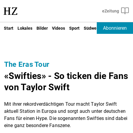
Abonnieren
Start
Lokales
Bilder
Videos
Sport
Südwest
Deutschland un
The Eras Tour
«Swifties» - So ticken die Fans
von Taylor Swift
Mit ihrer rekordverdächtigen Tour macht Taylor Swift
aktuell Station in Europa und sorgt auch unter deutschen
Fans für einen Hype. Die sogenannten Swifties sind dabei
eine ganz besondere Fanszene.