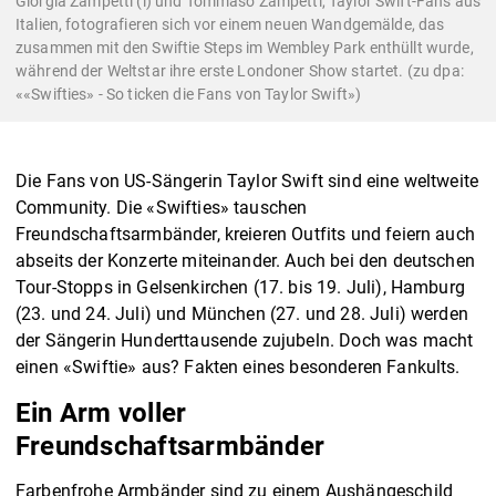
Giorgia Zampetti (l) und Tommaso Zampetti, Taylor Swift-Fans aus
Italien, fotografieren sich vor einem neuen Wandgemälde, das
zusammen mit den Swiftie Steps im Wembley Park enthüllt wurde,
während der Weltstar ihre erste Londoner Show startet. (zu dpa:
««Swifties» - So ticken die Fans von Taylor Swift»)
Die Fans von US-Sängerin Taylor Swift sind eine weltweite
Community. Die «Swifties» tauschen
Freundschaftsarmbänder, kreieren Outfits und feiern auch
abseits der Konzerte miteinander. Auch bei den deutschen
Tour-Stopps in Gelsenkirchen (17. bis 19. Juli), Hamburg
(23. und 24. Juli) und München (27. und 28. Juli) werden
der Sängerin Hunderttausende zujubeln. Doch was macht
einen «Swiftie» aus? Fakten eines besonderen Fankults.
Ein Arm voller
Freundschaftsarmbänder
Farbenfrohe Armbänder sind zu einem Aushängeschild