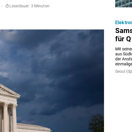
 -
Lesedauer: 3 Minuten
Elektro
Sams
für Q
Mit seine
aus Südk
der Ansti
einmalig
Seoul (dp