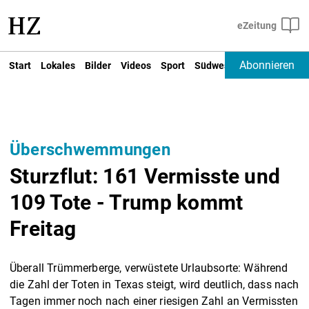
Abonnieren
Start
Lokales
Bilder
Videos
Sport
Südwest
Deutschland un
Überschwemmungen
Sturzflut: 161 Vermisste und
109 Tote - Trump kommt
Freitag
Überall Trümmerberge, verwüstete Urlaubsorte: Während
die Zahl der Toten in Texas steigt, wird deutlich, dass nach
Tagen immer noch nach einer riesigen Zahl an Vermissten