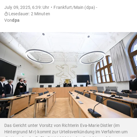
July 09, 2025, 6:39: Uhr
Frankfurt/Main (dpa) -
Lesedauer: 2 Minuten
Von
dpa
Das Gericht unter Vorsitz von Richterin Eva-Marie Distler (im
Hintergrund M r) kommt zur Urteilsverkündung im Verfahren um