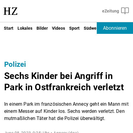
Abonnieren
Start
Lokales
Bilder
Videos
Sport
Südwest
Deutschland un
Polizei
Sechs Kinder bei Angriff in
Park in Ostfrankreich verletzt
In einem Park im französischen Annecy geht ein Mann mit
einem Messer auf Kinder los. Sechs werden verletzt. Den
mutmaßlichen Täter hat die Polizei überwältigt.
June 08, 2023, 9:25: Uhr
Annecy (dpa) -