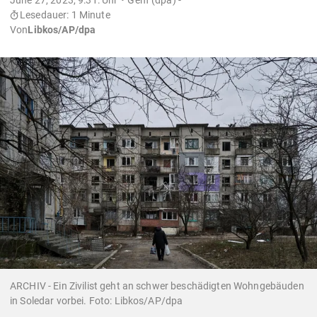
Lesedauer: 1 Minute
Von
Libkos/AP/dpa
ARCHIV - Ein Zivilist geht an schwer beschädigten Wohngebäuden
in Soledar vorbei. Foto: Libkos/AP/dpa