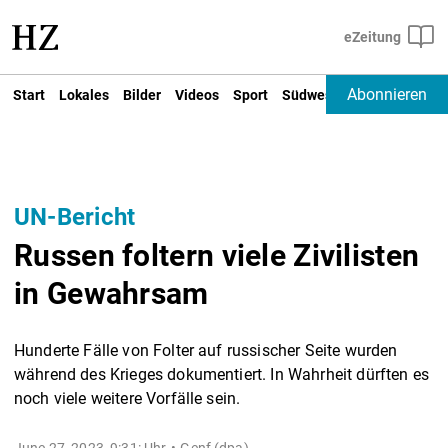
Abonnieren
Start
Lokales
Bilder
Videos
Sport
Südwest
Deutschland un
UN-Bericht
Russen foltern viele Zivilisten
in Gewahrsam
Hunderte Fälle von Folter auf russischer Seite wurden
während des Krieges dokumentiert. In Wahrheit dürften es
noch viele weitere Vorfälle sein.
June 27, 2023, 9:31: Uhr
Genf (dpa) -