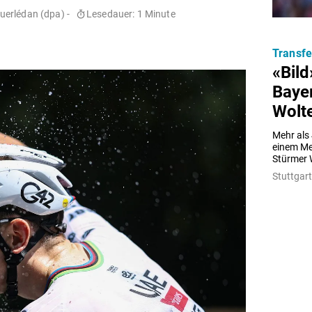
erlédan (dpa) -
Lesedauer: 1 Minute
Transfe
«Bild
Baye
Wolt
Mehr als 
einem Med
Stürmer 
Stuttgar