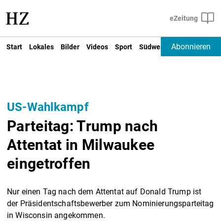
Abonnieren
Start
Lokales
Bilder
Videos
Sport
Südwest
Deutschland un
US-Wahlkampf
Parteitag: Trump nach
Attentat in Milwaukee
eingetroffen
Nur einen Tag nach dem Attentat auf Donald Trump ist
der Präsidentschaftsbewerber zum Nominierungsparteitag
in Wisconsin angekommen.