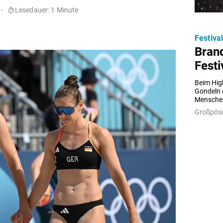
-
Lesedauer: 1 Minute
Festiva
Brand
Festi
Beim High
Gondeln d
Menschen 
Großpösn