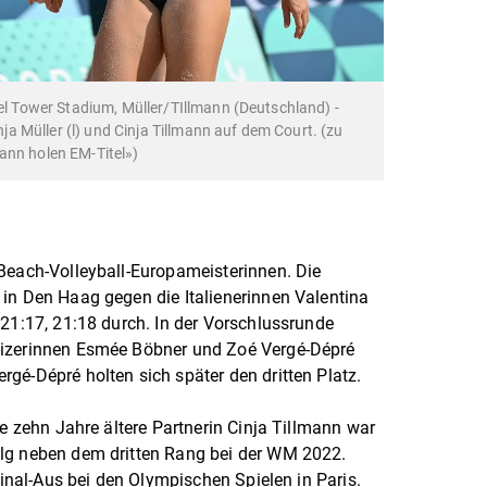
fel Tower Stadium, Müller/TIllmann (Deutschland) -
 Müller (l) und Cinja Tillmann auf dem Court. (zu
ann holen EM-Titel»)
Beach-Volleyball-Europameisterinnen. Die
in Den Haag gegen die Italienerinnen Valentina
 21:17, 21:18 durch. In der Vorschlussrunde
eizerinnen Esmée Böbner und Zoé Vergé-Dépré
gé-Dépré holten sich später den dritten Platz.
re zehn Jahre ältere Partnerin Cinja Tillmann war
lg neben dem dritten Rang bei der WM 2022.
lfinal-Aus bei den Olympischen Spielen in Paris.