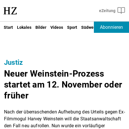
Abonnieren
Start
Lokales
Bilder
Videos
Sport
Südwest
Deutschland un
Justiz
Neuer Weinstein-Prozess
startet am 12. November oder
früher
Nach der überraschenden Aufhebung des Urteils gegen Ex-
Filmmogul Harvey Weinstein will die Staatsanwaltschaft
den Fall neu aufrollen. Nun wurde ein vorläufiger