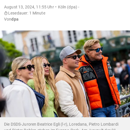
August 13, 2024, 11:55 Uhr
Köln (dpa) -
Lesedauer: 1 Minute
Von
dpa
Die DSDS-Juroren Beatrice Egli (l-r), Loredana, Pietro Lombardi