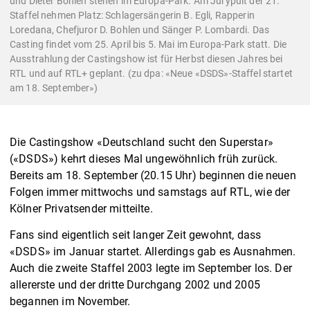
und Dieter Bohlen stehen im Europa-Park. Am Jurypult der 21.
Staffel nehmen Platz: Schlagersängerin B. Egli, Rapperin
Loredana, Chefjuror D. Bohlen und Sänger P. Lombardi. Das
Casting findet vom 25. April bis 5. Mai im Europa-Park statt. Die
Ausstrahlung der Castingshow ist für Herbst diesen Jahres bei
RTL und auf RTL+ geplant. (zu dpa: «Neue «DSDS»-Staffel startet
am 18. September»)
Die Castingshow «Deutschland sucht den Superstar»
(«DSDS») kehrt dieses Mal ungewöhnlich früh zurück.
Bereits am 18. September (20.15 Uhr) beginnen die neuen
Folgen immer mittwochs und samstags auf RTL, wie der
Kölner Privatsender mitteilte.
Fans sind eigentlich seit langer Zeit gewohnt, dass
«DSDS» im Januar startet. Allerdings gab es Ausnahmen.
Auch die zweite Staffel 2003 legte im September los. Der
allererste und der dritte Durchgang 2002 und 2005
begannen im November.