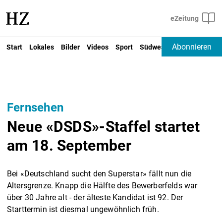
Abonnieren
Start
Lokales
Bilder
Videos
Sport
Südwest
Deutschland un
Fernsehen
Neue «DSDS»-Staffel startet
am 18. September
Bei «Deutschland sucht den Superstar» fällt nun die
Altersgrenze. Knapp die Hälfte des Bewerberfelds war
über 30 Jahre alt - der älteste Kandidat ist 92. Der
Starttermin ist diesmal ungewöhnlich früh.