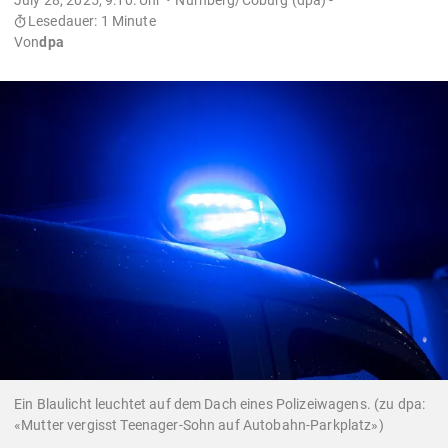
Lesedauer: 1 Minute
Von
dpa
Ein Blaulicht leuchtet auf dem Dach eines Polizeiwagens. (zu dpa:
«Mutter vergisst Teenager-Sohn auf Autobahn-Parkplatz»)