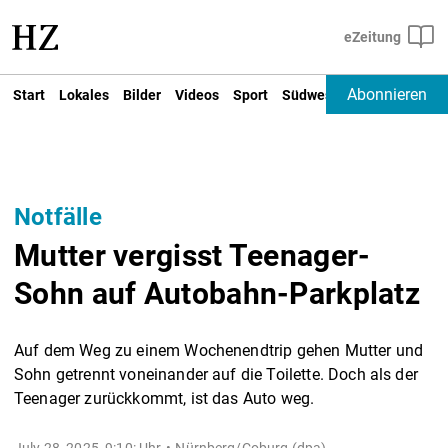
Abonnieren
Start
Lokales
Bilder
Videos
Sport
Südwest
Deutschland un
Notfälle
Mutter vergisst Teenager-
Sohn auf Autobahn-Parkplatz
Auf dem Weg zu einem Wochenendtrip gehen Mutter und
Sohn getrennt voneinander auf die Toilette. Doch als der
Teenager zurückkommt, ist das Auto weg.
July 28, 2025, 9:10: Uhr
Nürnberg/Coburg (dpa) -