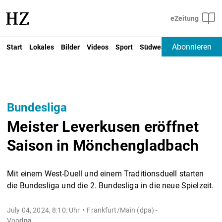
Abonnieren
Start
Lokales
Bilder
Videos
Sport
Südwest
Deutschland un
Bundesliga
Meister Leverkusen eröffnet
Saison in Mönchengladbach
Mit einem West-Duell und einem Traditionsduell starten
die Bundesliga und die 2. Bundesliga in die neue Spielzeit.
July 04, 2024, 8:10: Uhr
Frankfurt/Main (dpa) -
Von
dpa