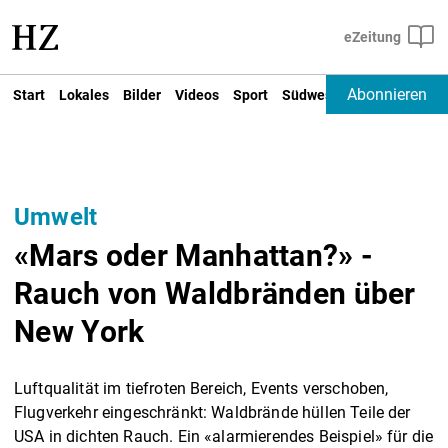
Abonnieren
Start
Lokales
Bilder
Videos
Sport
Südwest
Deutschland un
Umwelt
«Mars oder Manhattan?» -
Rauch von Waldbränden über
New York
Luftqualität im tiefroten Bereich, Events verschoben,
Flugverkehr eingeschränkt: Waldbrände hüllen Teile der
USA in dichten Rauch. Ein «alarmierendes Beispiel» für die