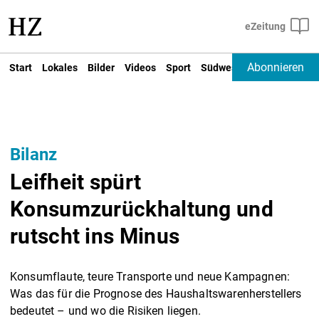
Abonnieren
Start
Lokales
Bilder
Videos
Sport
Südwest
Deutschland un
Bilanz
Leifheit spürt
Konsumzurückhaltung und
rutscht ins Minus
Konsumflaute, teure Transporte und neue Kampagnen:
Was das für die Prognose des Haushaltswarenherstellers
bedeutet – und wo die Risiken liegen.