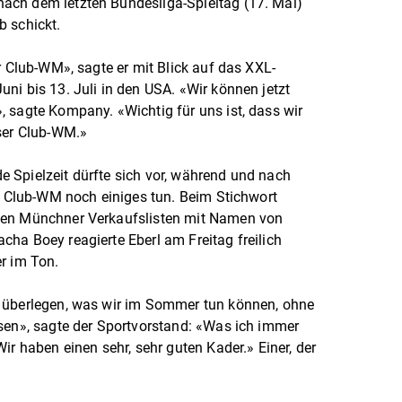
ach dem letzten Bundesliga-Spieltag (17. Mai)
b schickt.
r Club-WM», sagte er mit Blick auf das XXL-
ni bis 13. Juli in den USA. «Wir können jetzt
 sagte Kompany. «Wichtig für uns ist, dass wir
eser Club-WM.»
 Spielzeit dürfte sich vor, während und nach
en Club-WM noch einiges tun. Beim Stichwort
ten Münchner Verkaufslisten mit Namen von
ha Boey reagierte Eberl am Freitag freilich
r im Ton.
 überlegen, was wir im Sommer tun können, ohne
sen», sagte der Sportvorstand: «Was ich immer
ir haben einen sehr, sehr guten Kader.» Einer, der