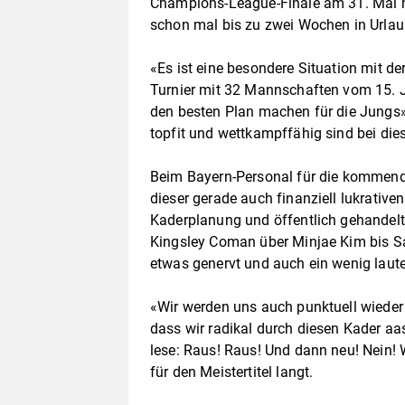
Champions-League-Finale am 31. Mai n
schon mal bis zu zwei Wochen in Urlau
«Es ist eine besondere Situation mit de
Turnier mit 32 Mannschaften vom 15. Ju
den besten Plan machen für die Jungs»,
topfit und wettkampffähig sind bei di
Beim Bayern-Personal für die kommende
dieser gerade auch finanziell lukrativ
Kaderplanung und öffentlich gehandel
Kingsley Coman über Minjae Kim bis Sac
etwas genervt und auch ein wenig laute
«Wir werden uns auch punktuell wieder
dass wir radikal durch diesen Kader aa
lese: Raus! Raus! Und dann neu! Nein! W
für den Meistertitel langt.