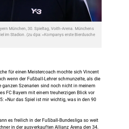
ayern München, 30. Spieltag, Voith-Arena. Münchens
iel im Stadion. (zu dpa: «Kompanys erste Bierdusche
sche für einen Meistercoach mochte sich Vincent
h wenn der Fußball-Lehrer schmunzelte, als die
e ganzen Szenarien sind noch nicht in meinem
des FC Bayern mit einem treuherzigen Blick vor
 «Nur das Spiel ist mir wichtig, was in den 90
n es freilich in der Fußball-Bundesliga so weit
hner in der ausverkauften Allianz Arena den 34.