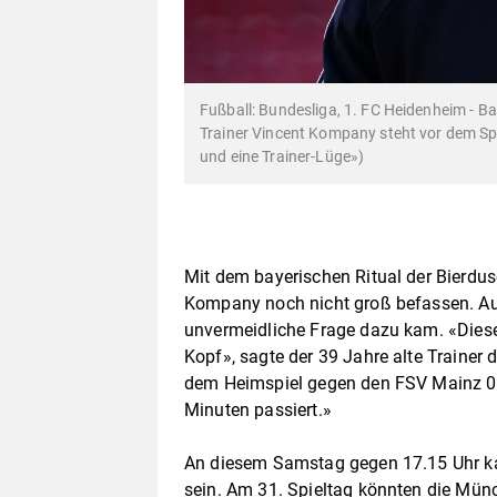
Fußball: Bundesliga, 1. FC Heidenheim - B
Trainer Vincent Kompany steht vor dem Sp
und eine Trainer-Lüge»)
Mit dem bayerischen Ritual der Bierdu
Kompany noch nicht groß befassen. Auc
unvermeidliche Frage dazu kam. «Dies
Kopf», sagte der 39 Jahre alte Trainer 
dem Heimspiel gegen den FSV Mainz 05:
Minuten passiert.»
An diesem Samstag gegen 17.15 Uhr kan
sein. Am 31. Spieltag könnten die Münc