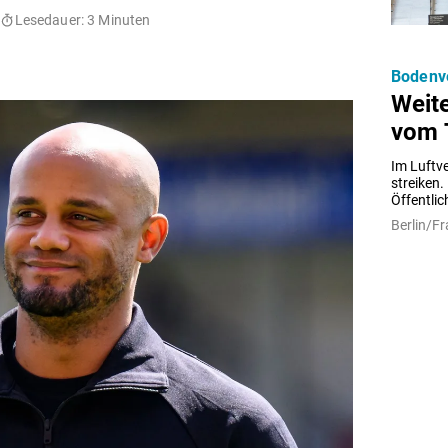
Lesedauer: 3 Minuten
Bodenv
Weite
vom 
Im Luftv
streiken.
Öffentli
Berlin/Fr