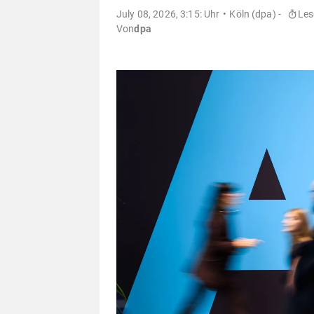
July 08, 2026, 3:15: Uhr
Köln (dpa) -
Les
Von
dpa