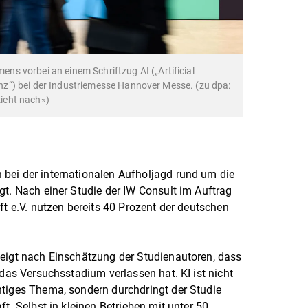
s vorbei an einem Schriftzug AI („Artificial
genz“) bei der Industriemesse Hannover Messe. (zu dpa:
ieht nach»)
bei der internationalen Aufholjagd rund um die
gt. Nach einer Studie der IW Consult im Auftrag
ft e.V. nutzen bereits 40 Prozent der deutschen
zeigt nach Einschätzung der Studienautoren, dass
 das Versuchsstadium verlassen hat. KI ist nicht
htiges Thema, sondern durchdringt der Studie
ft. Selbst in kleinen Betrieben mit unter 50