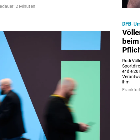
edauer: 2 Minuten
DFB-Um
Völle
beim
Pflic
Rudi Völl
Sportdir
er die 201
Verantwo
ihm.
Frankfur