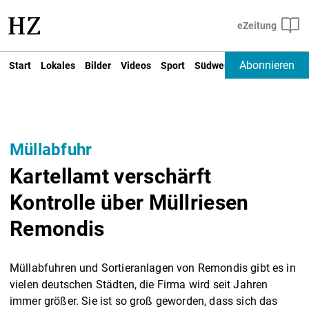
Abonnieren
Start
Lokales
Bilder
Videos
Sport
Südwest
Deutschland un
Müllabfuhr
Kartellamt verschärft
Kontrolle über Müllriesen
Remondis
Müllabfuhren und Sortieranlagen von Remondis gibt es in
vielen deutschen Städten, die Firma wird seit Jahren
immer größer. Sie ist so groß geworden, dass sich das