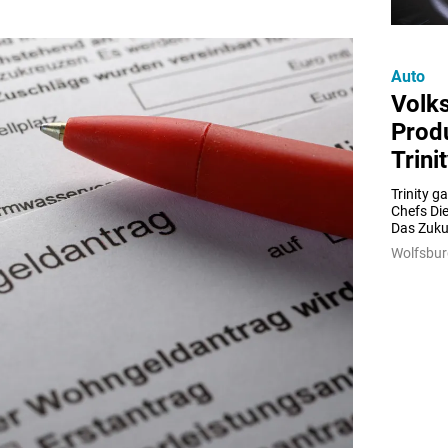
Auto
Volk
Produ
Trini
Trinity g
Chefs Die
Das Zuku
Wolfsbur