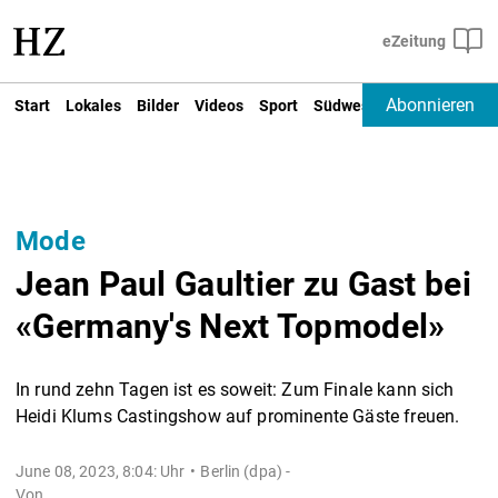
Abonnieren
Start
Lokales
Bilder
Videos
Sport
Südwest
Deutschland un
Mode
Jean Paul Gaultier zu Gast bei
«Germany's Next Topmodel»
In rund zehn Tagen ist es soweit: Zum Finale kann sich
Heidi Klums Castingshow auf prominente Gäste freuen.
June 08, 2023, 8:04: Uhr
Berlin (dpa) -
Von