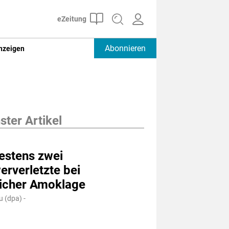
Abonnieren
nzeigen
ter Artikel
estens zwei
rverletzte bei
icher Amoklage
 (dpa) -