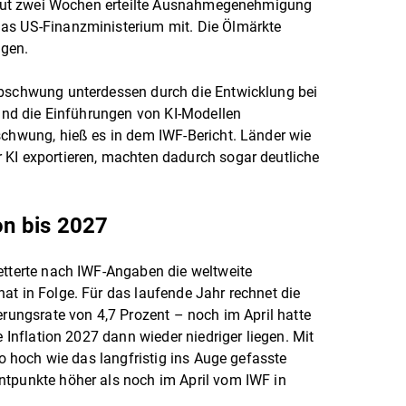
or gut zwei Wochen erteilte Ausnahmegenehmigung
as US-Finanzministerium mit. Die Ölmärkte
ägen.
Abschwung unterdessen durch die Entwicklung bei
 und die Einführungen von KI-Modellen
schwung, hieß es in dem IWF-Bericht. Länder wie
 KI exportieren, machten dadurch sogar deutliche
on bis 2027
etterte nach IWF-Angaben die weltweite
at in Folge. Für das laufende Jahr rechnet die
erungsrate von 4,7 Prozent – noch im April hatte
e Inflation 2027 dann wieder niedriger liegen. Mit
so hoch wie das langfristig ins Auge gefasste
ntpunkte höher als noch im April vom IWF in