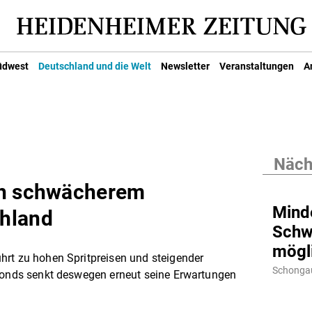
üdwest
Deutschland und die Welt
Newsletter
Veranstaltungen
A
Nächs
ch schwächerem
Mind
hland
Schwe
mögl
hrt zu hohen Spritpreisen und steigender
Schongau
sfonds senkt deswegen erneut seine Erwartungen