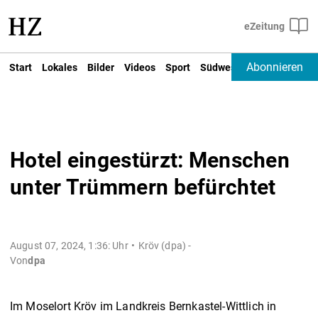
Abonnieren
Start
Lokales
Bilder
Videos
Sport
Südwest
Deutschland un
Hotel eingestürzt: Menschen
unter Trümmern befürchtet
August 07, 2024, 1:36: Uhr
Kröv (dpa) -
Von
dpa
Im Moselort Kröv im Landkreis Bernkastel-Wittlich in