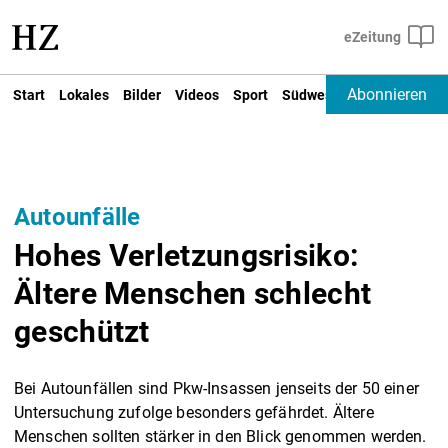
Abonnieren
Start
Lokales
Bilder
Videos
Sport
Südwest
Deutschland un
Autounfälle
Hohes Verletzungsrisiko:
Ältere Menschen schlecht
geschützt
Bei Autounfällen sind Pkw-Insassen jenseits der 50 einer
Untersuchung zufolge besonders gefährdet. Ältere
Menschen sollten stärker in den Blick genommen werden.