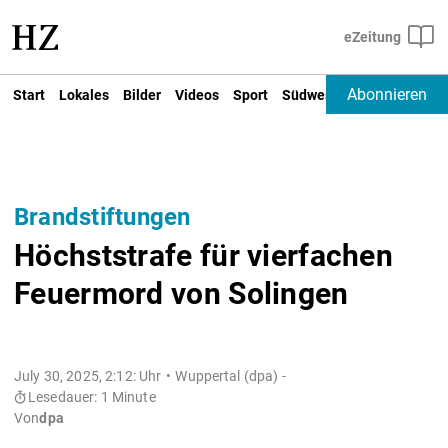
Abonnieren
Start
Lokales
Bilder
Videos
Sport
Südwest
Deutschland un
Brandstiftungen
Höchststrafe für vierfachen
Feuermord von Solingen
July 30, 2025, 2:12: Uhr
Wuppertal (dpa) -
Lesedauer: 1 Minute
Von
dpa