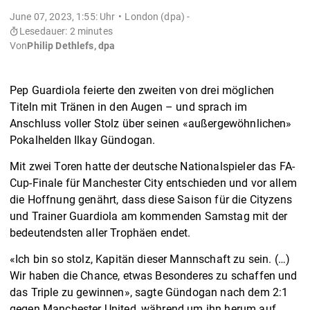
June 07, 2023, 1:55: Uhr
London (dpa) -
Lesedauer: 2 minutes
Von
Philip Dethlefs, dpa
Pep Guardiola feierte den zweiten von drei möglichen
Titeln mit Tränen in den Augen – und sprach im
Anschluss voller Stolz über seinen «außergewöhnlichen»
Pokalhelden Ilkay Gündogan.
Mit zwei Toren hatte der deutsche Nationalspieler das FA-
Cup-Finale für Manchester City entschieden und vor allem
die Hoffnung genährt, dass diese Saison für die Cityzens
und Trainer Guardiola am kommenden Samstag mit der
bedeutendsten aller Trophäen endet.
«Ich bin so stolz, Kapitän dieser Mannschaft zu sein. (…)
Wir haben die Chance, etwas Besonderes zu schaffen und
das Triple zu gewinnen», sagte Gündogan nach dem 2:1
gegen Manchester United, während um ihn herum auf