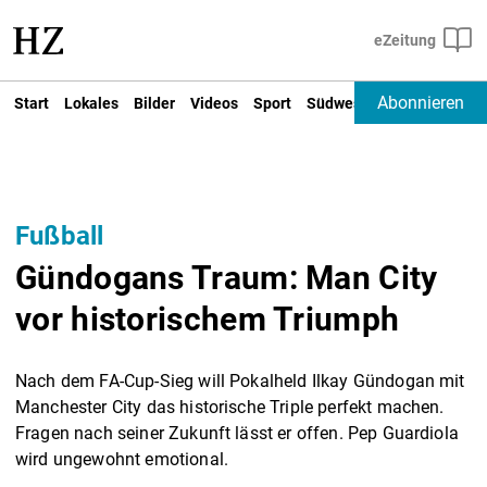
Abonnieren
Start
Lokales
Bilder
Videos
Sport
Südwest
Deutschland un
Fußball
Gündogans Traum: Man City
vor historischem Triumph
Nach dem FA-Cup-Sieg will Pokalheld Ilkay Gündogan mit
Manchester City das historische Triple perfekt machen.
Fragen nach seiner Zukunft lässt er offen. Pep Guardiola
wird ungewohnt emotional.