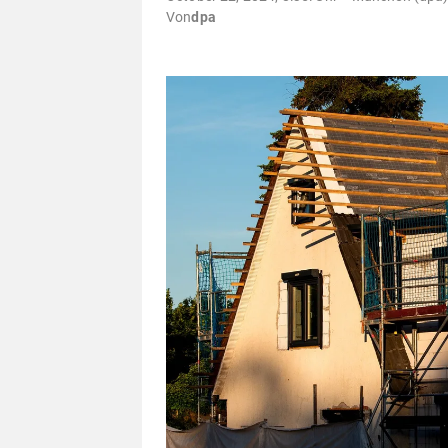
Von
dpa