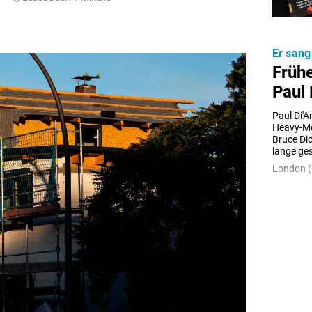
Er sang
Früh
Paul 
Paul Di'A
Heavy-Me
Bruce Dic
lange ge
London (