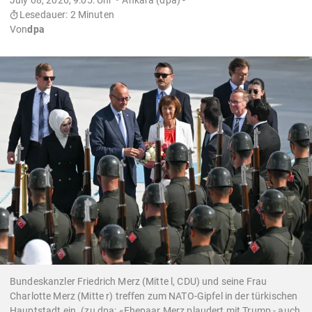
Lesedauer: 2 Minuten
Von
dpa
Bundeskanzler Friedrich Merz (Mitte l, CDU) und seine Frau
Charlotte Merz (Mitte r) treffen zum NATO-Gipfel in der türkischen
Hauptstadt ein. (zu dpa: «Ehepaar Merz plaudert mit Trump - auch