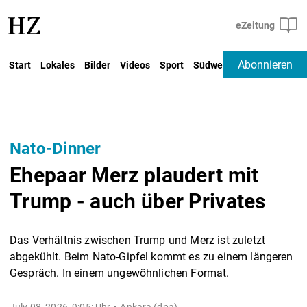
Abonnieren
Start
Lokales
Bilder
Videos
Sport
Südwest
Deutschland un
Nato-Dinner
Ehepaar Merz plaudert mit
Trump - auch über Privates
Das Verhältnis zwischen Trump und Merz ist zuletzt
abgekühlt. Beim Nato-Gipfel kommt es zu einem längeren
Gespräch. In einem ungewöhnlichen Format.
July 08, 2026, 9:05: Uhr
Ankara (dpa) -