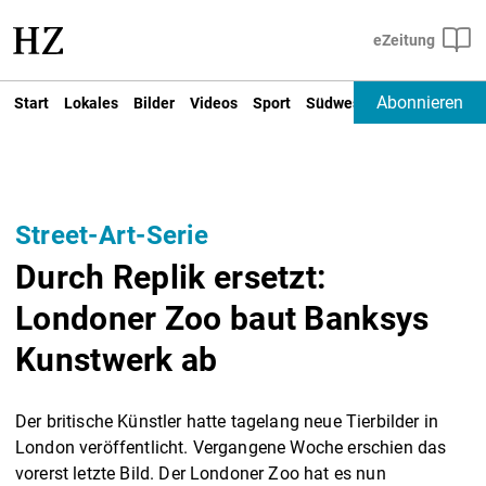
Abonnieren
Start
Lokales
Bilder
Videos
Sport
Südwest
Deutschland un
Street-Art-Serie
Durch Replik ersetzt:
Londoner Zoo baut Banksys
Kunstwerk ab
Der britische Künstler hatte tagelang neue Tierbilder in
London veröffentlicht. Vergangene Woche erschien das
vorerst letzte Bild. Der Londoner Zoo hat es nun