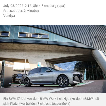
July 08, 2026, 2:16: Uhr
Flensburg (dpa) -
Lesedauer: 2 Minuten
Von
dpa
Ein BWM i7 lädt vor dem BMW-Werk Leipzig. (zu dpa: «BMW holt
sich Platz zwei bei den Elektroautos zurück»)