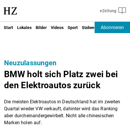
Abonnieren
Start
Lokales
Bilder
Videos
Sport
Südwest
Deutschland un
Neuzulassungen
BMW holt sich Platz zwei bei
den Elektroautos zurück
Die meisten Elektroautos in Deutschland hat im zweiten
Quartal wieder VW verkauft, dahinter wird das Ranking
aber durcheinandergewirbelt. Nicht alle chinesischen
Marken holen auf.