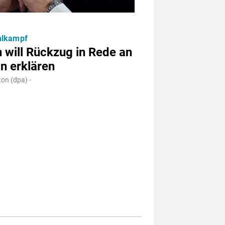
lkampf
 will Rückzug in Rede an
n erklären
on (dpa) -