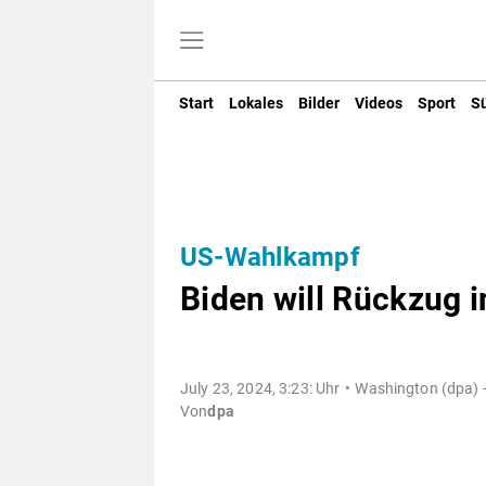
Start
Lokales
Bilder
Videos
Sport
S
US-Wahlkampf
Biden will Rückzug i
July 23, 2024, 3:23: Uhr
Washington (dpa) 
Von
dpa