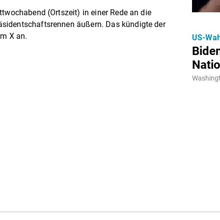
ttwochabend (Ortszeit) in einer Rede an die
sidentschaftsrennen äußern. Das kündigte der
rm X an.
US-Wah
Biden
Natio
Washingt