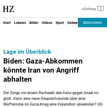
Abonnieren
Start
Lokales
Bilder
Videos
Sport
Südwest
Deutschland un
Lage im Überblick
Biden: Gaza-Abkommen
könnte Iran von Angriff
abhalten
Die Sorge vor einem Racheakt des Irans gegen Israel ist
groß. Kann eine neue Gesprächsrunde über eine
Waffenruhe im Gaza-Krieg eine Eskalation abwenden? US-