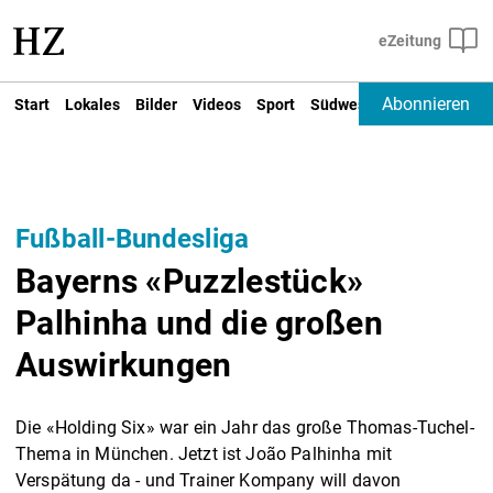
Abonnieren
Start
Lokales
Bilder
Videos
Sport
Südwest
Deutschland un
Fußball-Bundesliga
Bayerns «Puzzlestück»
Palhinha und die großen
Auswirkungen
Die «Holding Six» war ein Jahr das große Thomas-Tuchel-
Thema in München. Jetzt ist João Palhinha mit
Verspätung da - und Trainer Kompany will davon