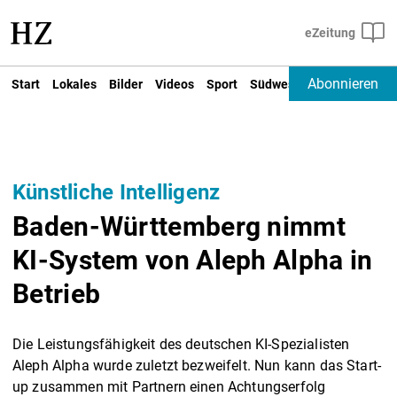
Abonnieren
Start
Lokales
Bilder
Videos
Sport
Südwest
Deutschland un
Künstliche Intelligenz
Baden-Württemberg nimmt
KI-System von Aleph Alpha in
Betrieb
Die Leistungsfähigkeit des deutschen KI-Spezialisten
Aleph Alpha wurde zuletzt bezweifelt. Nun kann das Start-
up zusammen mit Partnern einen Achtungserfolg