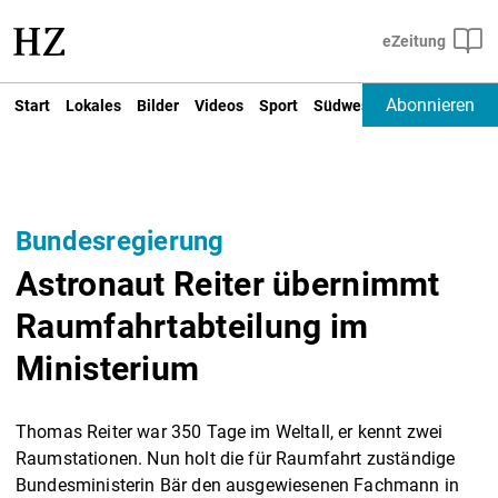
Abonnieren
Start
Lokales
Bilder
Videos
Sport
Südwest
Deutschland un
Bundesregierung
Astronaut Reiter übernimmt
Raumfahrtabteilung im
Ministerium
Thomas Reiter war 350 Tage im Weltall, er kennt zwei
Raumstationen. Nun holt die für Raumfahrt zuständige
Bundesministerin Bär den ausgewiesenen Fachmann in