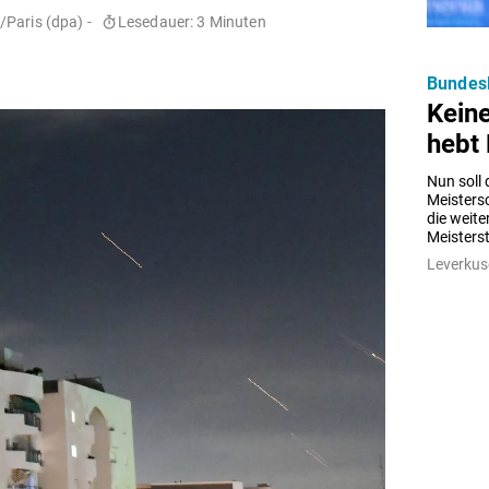
/Paris (dpa) -
Lesedauer: 3 Minuten
Bundes
Keine
hebt 
Nun soll 
Meistersc
die weite
Meisterst
Leverkus