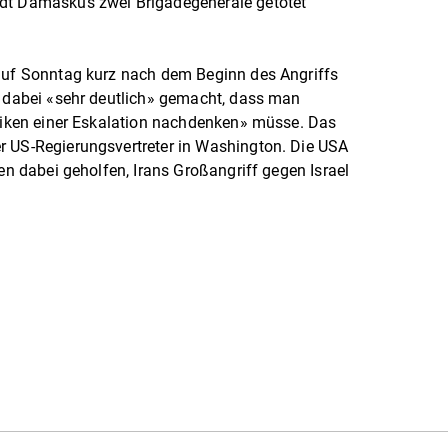
adt Damaskus zwei Brigadegeneräle getötet
 auf Sonntag kurz nach dem Beginn des Angriffs
d dabei «sehr deutlich» gemacht, dass man
isiken einer Eskalation nachdenken» müsse. Das
r US-Regierungsvertreter in Washington. Die USA
ten dabei geholfen, Irans Großangriff gegen Israel