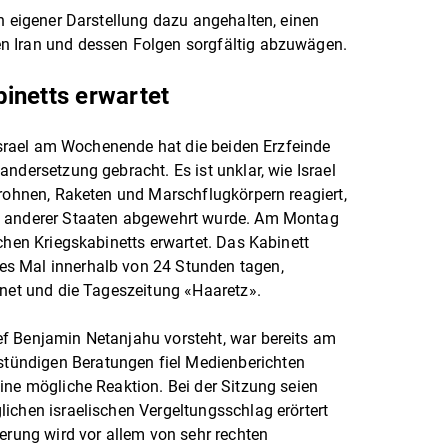
ch eigener Darstellung dazu angehalten, einen
n Iran und dessen Folgen sorgfältig abzuwägen.
inetts erwartet
 Israel am Wochenende hat die beiden Erzfeinde
ndersetzung gebracht. Es ist unklar, wie Israel
Drohnen, Raketen und Marschflugkörpern reagiert,
g anderer Staaten abgewehrt wurde. Am Montag
chen Kriegskabinetts erwartet. Das Kabinett
s Mal innerhalb von 24 Stunden tagen,
ynet und die Tageszeitung «Haaretz».
f Benjamin Netanjahu vorsteht, war bereits am
ündigen Beratungen fiel Medienberichten
ine mögliche Reaktion. Bei der Sitzung seien
ichen israelischen Vergeltungsschlag erörtert
ierung wird vor allem von sehr rechten