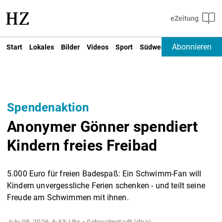
Abonnieren
Start
Lokales
Bilder
Videos
Sport
Südwest
Deutschland un
Spendenaktion
Anonymer Gönner spendiert
Kindern freies Freibad
5.000 Euro für freien Badespaß: Ein Schwimm-Fan will
Kindern unvergessliche Ferien schenken - und teilt seine
Freude am Schwimmen mit ihnen.
July 08, 2026, 6:43: Uhr
Schwalmstadt (dpa) -