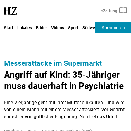
Abonnieren
Start
Lokales
Bilder
Videos
Sport
Südwest
Deutschland un
Messerattacke im Supermarkt
Angriff auf Kind: 35-Jähriger
muss dauerhaft in Psychiatrie
Eine Vierjährige geht mit ihrer Mutter einkaufen - und wird
von einem Mann mit einem Messer attackiert. Vor Gericht
sprach er von göttlicher Eingebung. Nun fiel das Urteil.
October 22, 2024, 1:53: Uhr
Ravensburg (dpa) -