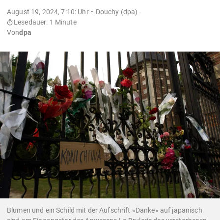
August 19, 2024, 7:10: Uhr
Douchy (dpa) -
Lesedauer: 1 Minute
Von
dpa
Blumen und ein Schild mit der Aufschrift «Danke» auf japanisch