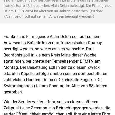
sind am Eingangstor des Anwesens La Brulerie des verstorbenen
französischen Schauspielers Alain Delon befestigt. Die Filmlegende
ist am 18.08.2024 im Alter von 88 Jahren gestorben. (zu dpa:
«Alain Delon soll auf seinem Anwesen beerdigt werden»)
Frankreichs Filmlegende Alain Delon soll auf seinem
Anwesen La Brûlerie im zentralfranzösischen Douchy
beerdigt werden, so wie er es sich wünschte. Das
Begräbnis soll in kleinem Kreis Mitte dieser Woche
stattfinden, berichtete der Fernsehsender BFMTV am
Montag. Die Beisetzung soll in der zu diesem Zweck
erbauten Kapelle erfolgen, neben seinen dort bestatteten
zahlreichen Hunden. Delon («Der eiskalte Engel», «Der
Swimmingpool») ist am Sonntag im Alter von 88 Jahren
gestorben.
Wie der Sender weiter erfuhr, soll zu einem späteren
Zeitpunkt eine Zeremonie in Betracht gezogen werden, die
es der Öffentlichkeit ermöglichen soll, ihm eine letzte Ehre