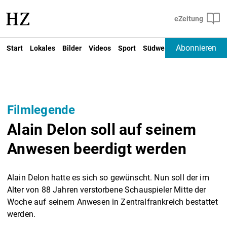
Abonnieren
Start
Lokales
Bilder
Videos
Sport
Südwest
Deutschland un
Filmlegende
Alain Delon soll auf seinem
Anwesen beerdigt werden
Alain Delon hatte es sich so gewünscht. Nun soll der im
Alter von 88 Jahren verstorbene Schauspieler Mitte der
Woche auf seinem Anwesen in Zentralfrankreich bestattet
werden.