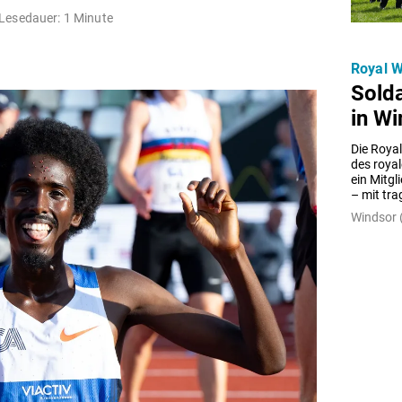
Lesedauer: 1 Minute
Royal 
Solda
in Wi
Die Royal
des royal
ein Mitgl
– mit tra
Windsor (