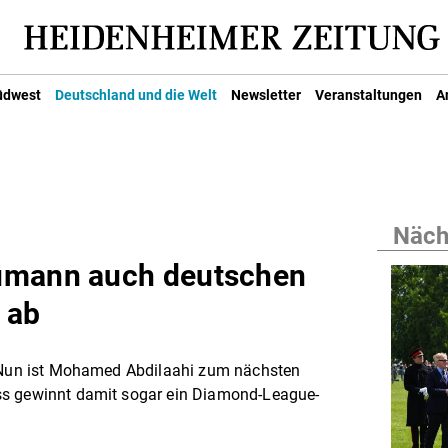
üdwest
Deutschland und die Welt
Newsletter
Veranstaltungen
A
Nächs
umann auch deutschen
 ab
: Nun ist Mohamed Abdilaahi zum nächsten
ss gewinnt damit sogar ein Diamond-League-